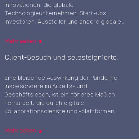
Innovationen, die globale
Technologieunternehmen, Start-ups,
Investoren, Aussteller und andere globale
Akteure zusammenbringt, um KI-, Cloud-,
Cybersicherheits- und digitale Technologien
Mehr sehen
der nächsten Generation zu präsentieren und
voranzutreiben. Es war die erste GITEX-Messe
Client-Besuch und selbstsignierte
in Europa. Es war großartig, diese gut geplante
Root-CA-Generierung
und durchgeführte Veranstaltung mit einer
Eine bleibende Auswirkung der Pandemie,
Attending
Vielzahl von innovativen
…
insbesondere im Arbeits- und
the
Geschäftsleben, ist ein höheres Maß an
first
Fernarbeit, die durch digitale
GITEX
Kollaborationsdienste und -plattformen
AI
ermöglicht wird. Dennoch kann die
Europe
gelegentliche physische Anwesenheit von
expo
Mehr sehen
Angesicht zu Angesicht vorteilhaft sein und
in