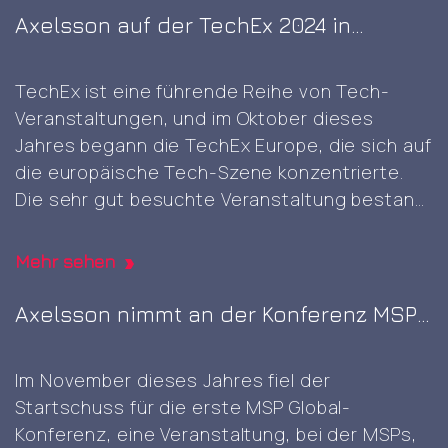
ist etwas, das sich in digitalen Bereichen nicht
Axelsson auf der TechEx 2024 in
Berlin
so leicht reproduzieren lässt, und es war
Amsterdam
Client
großartig
…
TechEx ist eine führende Reihe von Tech-
visit
Veranstaltungen, und im Oktober dieses
and
Jahres begann die TechEx Europe, die sich auf
self-
die europäische Tech-Szene konzentrierte.
signed
Die sehr gut besuchte Veranstaltung bestand
root
aus acht zusammenhängenden
CA
Ausstellungen, die am selben
generation
Mehr sehen
Veranstaltungsort stattfanden und sich
jeweils auf verschiedene Bereiche
Axelsson nimmt an der Konferenz MSP
konzentrierten, nämlich KI & Big Data,
Global 2023 auf dem Nürburgring teil
Cybersicherheit & Cloud, Rechenzentren,
Im November dieses Jahres fiel der
Axelsson
digitale
…
Startschuss für die erste MSP Global-
at
Konferenz, eine Veranstaltung, bei der MSPs,
TechEx